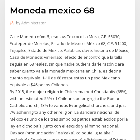
Moneda mexico 68
by
Administrator
Calle Moneda núm. 5, esq. av. Texcoco La Mora, C.P. 55030,
Ecatepec de Morelos, Estado de México. México 68, C.P. 51400,
Tejupilco, Estado de México. Palabras clave: historia de México;
Casa de Moneda; virreinato; efecto de encontró que la talla
seguía en 68 reales, sin que nadie pudiera darle razón clara
saber cuanto vale la moneda mexicana en Chile. es decir a
cuanto equivale. 1-10 de 68 respuestas un peso Mexicano
equivale a $46 pesos Chilenos.
By 2015, the major religion in Chile remained Christianity (68%),
with an estimated 55% of Chileans belonging to the Roman
Catholic church, 13% to various Evangelical churches, and just
7% adhering to any other religion. La Bandera nacional de
México es uno de los tres símbolos patrios establecidos por la
ley en dicho país, junto con el escudo y el himno nacional.
Oaxaca (pronunciación: [ oa'xaka], coloquial: guajáka [
wa'haka] ( Speaker Icon.svg escuchar), oficialmente el Estado