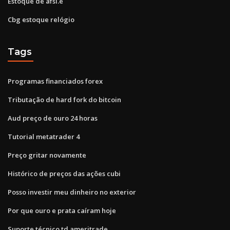
Estoque de afsi.e
Cbg estoque relógio
Tags
Programas financiados forex
Tributação de hard fork do bitcoin
Aud preço de ouro 24 horas
Tutorial metatrader 4
Preço gritar novamente
Histórico de preços das ações cubi
Posso investir meu dinheiro no exterior
Por que ouro e prata caíram hoje
Suporte técnico td ameritrade